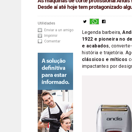
As máquinas de corte profissional Andis
Desde aí até hoje tem protagonizado algu
Utilidades
Enviar a un amigo
Legenda barbeira,
And
Imprimir
1922 e pioneira no d
Comentar
e acabados
, converte
história e trajetória. A
clássicos e míticos
c
impactantes por desig