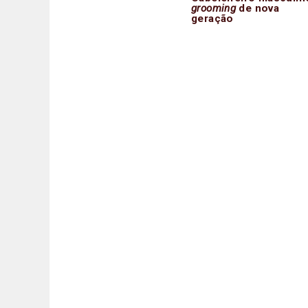
grooming
de nova
geração