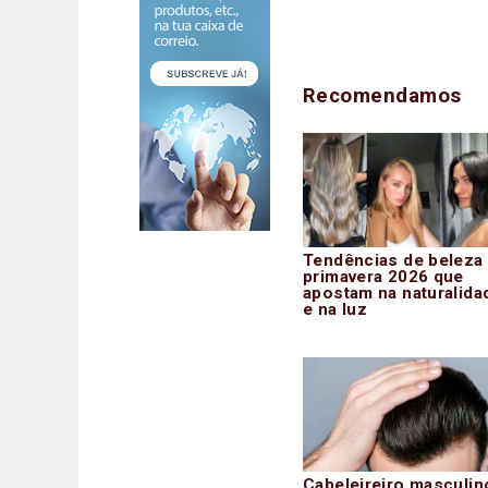
Recomendamos
Tendências de beleza
primavera 2026 que
apostam na naturalida
e na luz
Cabeleireiro masculin