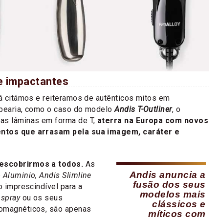
e impactantes
já citámos e reiteramos de autênticos mitos em
rbearia, como o caso do modelo
Andis T-Outliner
, o
as lâminas em forma de T,
aterra na Europa com novos
entos que arrasam pela sua imagem, caráter e
escobrirmos a todos.
As
Andis anuncia a
 Aluminio, Andis Slimline
fusão dos seus
o imprescindível para a
modelos mais
"
spray
ou os seus
clássicos e
nomagnéticos, são apenas
míticos com