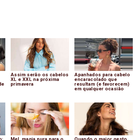
Assim serão os cabelos
Apanhados para cabelo
XL e XXL na próxima
encaracolado que
de
primavera
resultam (e favorecem)
em qualquer ocasião
o:
Mel, magia pura para o
Quando o maior gesto