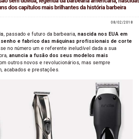
 são sem dúvida, legenda da barbearia americana, nasci
ns dos capítulos mais brilhantes da história barbeira
08/02/2018
is
, passado e futuro da barbearia,
nascida nos EUA em
esenho e fabrico das máquinas profissionais de corte
-se no número um e referente ineludível dada a sua
gora,
anuncia a fusão dos seus modelos mais
om outros novos e revolucionários, mas sempre
n, acabados e prestações.