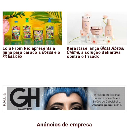
Lola From Río apresenta a
Kérastase lança
Gloss Absolu
linha para caracóis
Bossa
e o
Crème
, a solução definitiva
kit Basicão
contra o frisado
Anúncios de empresa