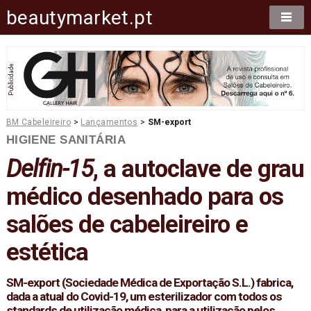
beautymarket.pt
BM Cabeleireiro
>
Lançamentos
>
SM-export
HIGIENE SANITÁRIA
Delfin-15
, a autoclave de grau
médico desenhado para os
salões de cabeleireiro e
estética
SM-export (Sociedade Médica de Exportação S.L.) fabrica,
dada a atual do Covid-19, um esterilizador com todos os
standards de utilização médica, para a utilização pelos