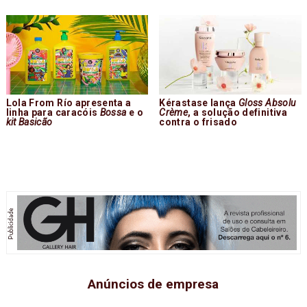
Lola From Río apresenta a
Kérastase lança
Gloss Absolu
linha para caracóis
Bossa
e o
Crème
, a solução definitiva
kit Basicão
contra o frisado
Anúncios de empresa