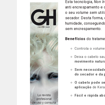
Esta tecnologia,
Non I
anti encrespamento e d
o seu volume sem utili
secador. Desta forma, 
humidade, conseguindo
sem encrespamento.
Benefícios
do tratame
Controla o volum
Deixa o cabelo sau
movimento natura
Sem necessidade 
do secador e da 
O cabelo pode se
aplicação
de Kerap
Fácil e rápida ab