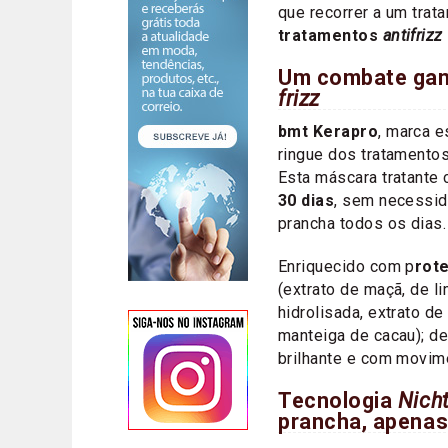
que recorrer a um trat
tratamentos
antifrizz
Um combate ganh
frizz
bmt Kerapro
, marca 
ringue dos tratamento
Esta máscara tratante 
30 dias
, sem necessid
prancha todos os dias.
Enriquecido com p
rote
(extrato de maçã, de li
hidrolisada, extrato de
manteiga de cacau); de
brilhante e com movime
Tecnologia
Nich
prancha, apena