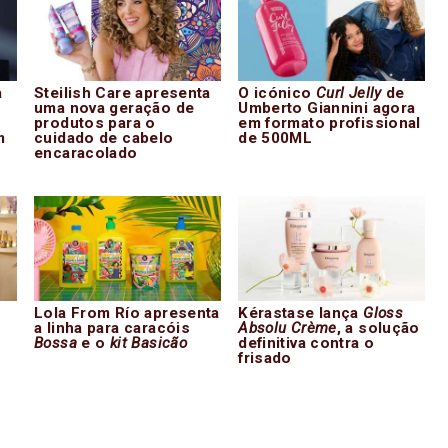
a
Steilish Care apresenta
O icónico
Curl Jelly
de
uma nova geração de
Umberto Giannini agora
produtos para o
em formato profissional
m
cuidado de cabelo
de 500ML
encaracolado
Lola From Río apresenta
Kérastase lança
Gloss
a linha para caracóis
Absolu Crème
, a solução
Bossa
e o
kit Basicão
definitiva contra o
frisado