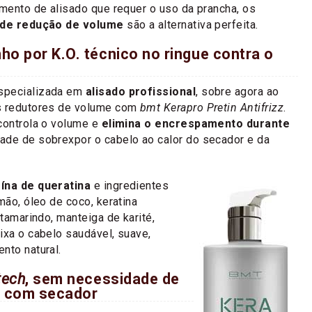
amento de alisado que requer o uso da prancha, os
de redução de volume
são a alternativa perfeita.
o por K.O. técnico no ringue contra o
especializada em
alisado profissional
, sobre agora ao
s redutores de volume com
bmt Kerapro Pretin Antifrizz
.
controla o volume e
elimina o encrespamento durante
ade de sobrexpor o cabelo ao calor do secador e da
ína de queratina
e ingredientes
mão, óleo de coco, keratina
 tamarindo, manteiga de karité,
ixa o cabelo saudável, suave,
nto natural.
tech
, sem necessidade de
s com secador