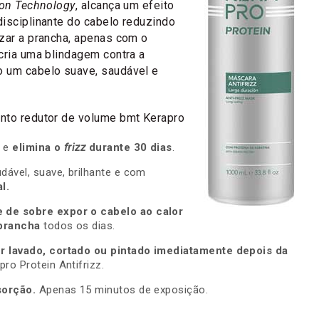
ron Technology
, alcança um efeito
isciplinante do cabelo reduzindo
zar a prancha, apenas com o
cria uma blindagem contra a
 um cabelo suave, saudável e
nto redutor de volume bmt Kerapro
e e
elimina o
frizz
durante 30 dias
.
dável, suave, brilhante e com
l.
de sobre expor o cabelo ao calor
prancha
todos os dias.
r lavado, cortado ou pintado imediatamente depois da
ro Protein Antifrizz.
sorção.
Apenas 15 minutos de exposição.