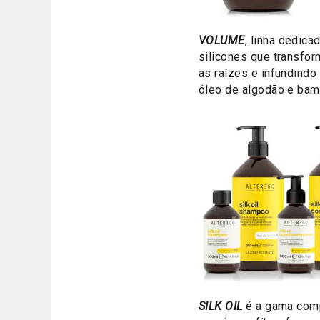
VOLUME
, linha dedica
silicones que transfo
as raízes e infundindo
óleo de algodão e bam
SILK OIL
é a gama comp