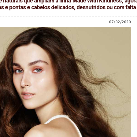
aturais que ampliam a linha 'Made With Kindness', agora 
ongos e pontas e cabelos delicados, desnutridos ou com falta
07/02/2020