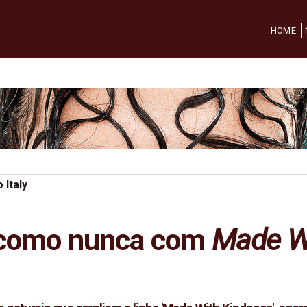
HOME
 Italy
 como nunca com
Made W