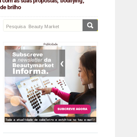
com as suas propostas, 'bodifying',
 de brilho