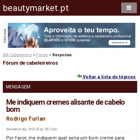
beautymarket.pt
BM Cabeleireiro
>
Forum
>
Respostas
Fórum de cabeleireiros
Voltar a lista do tópicos
MENSAGEM
Me indiquem cremes alisante de cabelo
bom
Rodrigo Furlan
Enviada no dia: 18-01-25 às 18:17 pm
Por favor, me indiquem qual seria um bom creme para