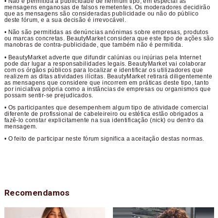
• Não é permitida a publicidade de nenhum tipo, em especial as
mensagens enganosas de falsos remetentes. Os moderadores decidirão
que as mensagens são consideradas publicidade ou não do público
deste fórum, e a sua decisão é irrevocável.
• Não são permitidas as denúncias anónimas sobre empresas, produtos
ou marcas concretas. BeautyMarket considera que este tipo de ações são
manobras de contra-publicidade, que também não é permitida.
• BeautyMarket adverte que difundir calúnias ou injúrias pela Internet
pode dar lugar a responsabilidades legais. BeautyMarket vai colaborar
com os órgãos públicos para localizar e identificar os utilizadores que
realizem as ditas atividades ilícitas. BeautyMarket retirará diligentemente
as mensagens que considere que incorrem em práticas deste tipo, tanto
por iniciativa própria como a instâncias de empresas ou organismos que
possam sentir-se prejudicados.
• Os participantes que desempenhem algum tipo de atividade comercial
diferente de profissional de cabeleireiro ou estética estão obrigados a
fazê-lo constar explicitamente na sua identificação (nick) ou dentro da
mensagem.
• O feito de participar neste fórum significa a aceitação destas normas.
Recomendamos