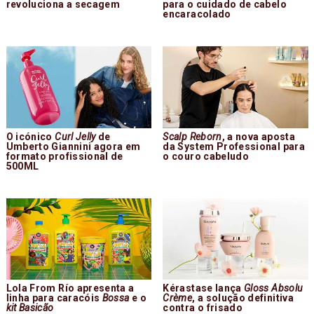
revoluciona a secagem
para o cuidado de cabelo
encaracolado
O icónico
Curl Jelly
de
Scalp Reborn
, a nova aposta
Umberto Giannini agora em
da System Professional para
formato profissional de
o couro cabeludo
500ML
Lola From Río apresenta a
Kérastase lança
Gloss Absolu
linha para caracóis
Bossa
e o
Crème
, a solução definitiva
kit Basicão
contra o frisado