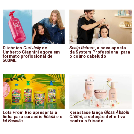
O icónico
Curl Jelly
de
Scalp Reborn
, a nova aposta
Umberto Giannini agora em
da System Professional para
formato profissional de
o couro cabeludo
500ML
Lola From Río apresenta a
Kérastase lança
Gloss Absolu
linha para caracóis
Bossa
e o
Crème
, a solução definitiva
kit Basicão
contra o frisado