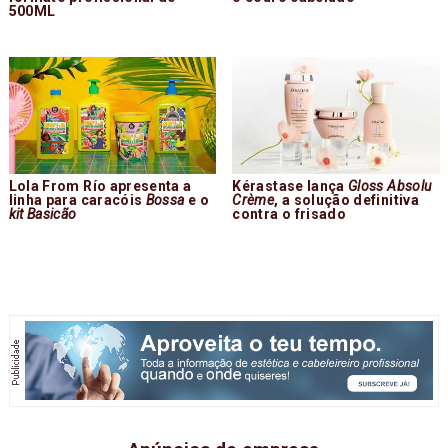
500ML
Lola From Río apresenta a
Kérastase lança
Gloss Absolu
linha para caracóis
Bossa
e o
Crème
, a solução definitiva
kit Basicão
contra o frisado