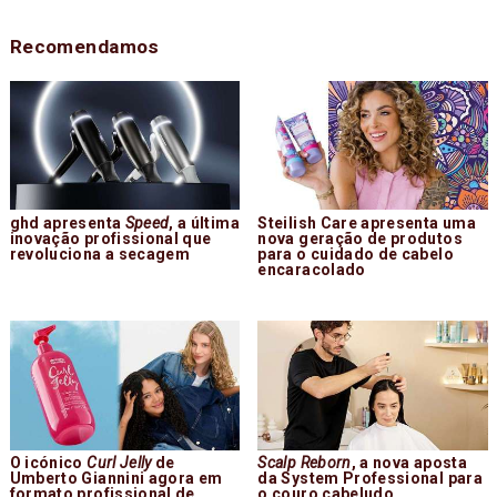
Recomendamos
ghd apresenta
Speed
, a última
Steilish Care apresenta uma
inovação profissional que
nova geração de produtos
revoluciona a secagem
para o cuidado de cabelo
encaracolado
O icónico
Curl Jelly
de
Scalp Reborn
, a nova aposta
Umberto Giannini agora em
da System Professional para
formato profissional de
o couro cabeludo