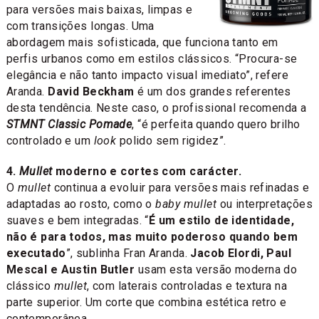
para versões mais baixas, limpas e
com transições longas. Uma
abordagem mais sofisticada, que funciona tanto em
perfis urbanos como em estilos clássicos. “Procura-se
elegância e não tanto impacto visual imediato”, refere
Aranda.
David Beckham
é um dos grandes referentes
desta tendência. Neste caso, o profissional recomenda a
STMNT Classic Pomade
, “é perfeita quando quero brilho
controlado e um
look
polido sem rigidez”.
4.
Mullet
moderno e cortes com carácter.
O
mullet
continua a evoluir para versões mais refinadas e
adaptadas ao rosto, como o
baby mullet
ou interpretações
suaves e bem integradas. “
É um estilo de identidade,
não é para todos, mas muito poderoso quando bem
executado
”, sublinha Fran Aranda.
Jacob Elordi, Paul
Mescal e Austin Butler
usam esta versão moderna do
clássico
mullet
, com laterais controladas e textura na
parte superior. Um corte que combina estética retro e
contemporânea.