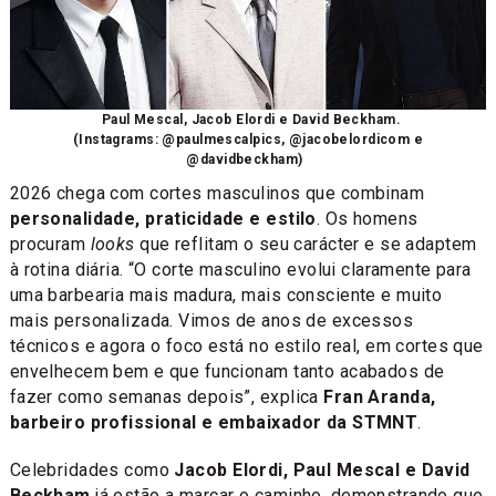
Paul Mescal, Jacob Elordi e David Beckham.
(Instagrams: @paulmescalpics, @jacobelordicom e
@davidbeckham)
2026 chega com cortes masculinos que combinam
personalidade, praticidade e estilo
. Os homens
procuram
looks
que reflitam o seu carácter e se adaptem
à rotina diária. “O corte masculino evolui claramente para
uma barbearia mais madura, mais consciente e muito
mais personalizada. Vimos de anos de excessos
técnicos e agora o foco está no estilo real, em cortes que
envelhecem bem e que funcionam tanto acabados de
fazer como semanas depois”, explica
Fran Aranda,
barbeiro profissional e embaixador da STMNT
.
Celebridades como
Jacob Elordi, Paul Mescal e David
Beckham
já estão a marcar o caminho, demonstrando que