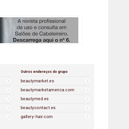
Outros endereços do grupo
beautymarket.es
beautymarketamerica.com
beautymed.es
beautycontact.es
gallery-hair.com