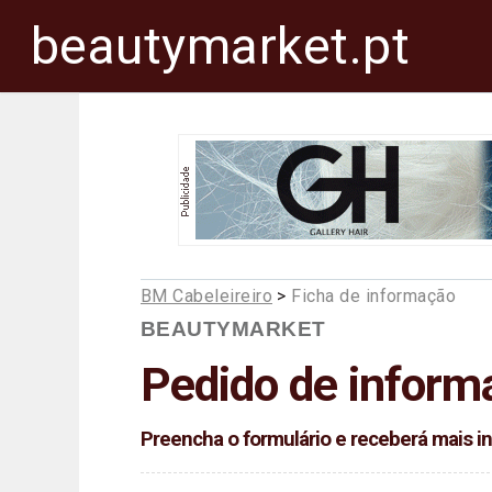
beautymarket.pt
BM Cabeleireiro
>
Ficha de informação
BEAUTYMARKET
Pedido de inform
Preencha o formulário e receberá mais