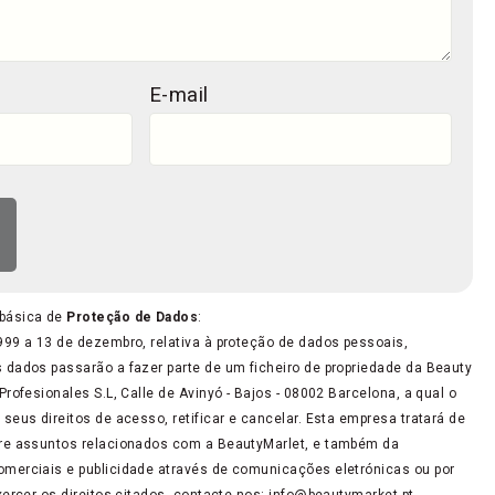
E-mail
 básica de
Proteção de Dados
:
99 a 13 de dezembro, relativa à proteção de dados pessoais,
dados passarão a fazer parte de um ficheiro de propriedade da Beauty
rofesionales S.L, Calle de Avinyó - Bajos - 08002 Barcelona, a qual o
seus direitos de acesso, retificar e cancelar. Esta empresa tratará de
re assuntos relacionados com a BeautyMarlet, e também da
merciais e publicidade através de comunicações eletrónicas ou por
xercer os direitos citados, contacte-nos: info@beautymarket.pt.