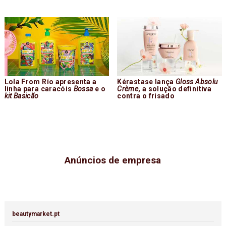
Lola From Río apresenta a
Kérastase lança
Gloss Absolu
linha para caracóis
Bossa
e o
Crème
, a solução definitiva
kit Basicão
contra o frisado
Anúncios de empresa
beautymarket.pt