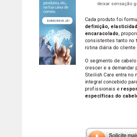
deixar sensação g
Cada produto foi form
definição, elasticida
encaracolado
, propo
consistentes tanto no
rotina diária do cliente.
O segmento de cabelo 
crescer e a demandar 
Steilish Care entra n
integral concebido par
profissionais e
respo
específicas do cabel