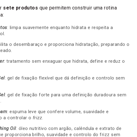
or
sete produtos
que permitem construir uma rotina
a:
tos
: limpa suavemente enquanto hidrata e respeita a
ol.
cilita o desembaraço e proporciona hidratação, preparando o
teado.
er
: tratamento sem enxaguar que hidrata, define e reduz o
Gel
: gel de fixação flexível que dá definição e controlo sem
Gel
: gel de fixação forte para uma definição duradoura sem
.
Foam
: espuma leve que confere volume, suavidade e
o a controlar o
frizz
.
hing Oil
: óleo nutritivo com argão, calêndula e extrato de
e proporciona brilho, suavidade e controlo do frizz sem