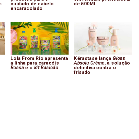
m
cuidado de cabelo
de 500ML
encaracolado
Lola From Río apresenta
Kérastase lança
Gloss
a linha para caracóis
Absolu Crème
, a solução
Bossa
e o
kit Basicão
definitiva contra o
frisado