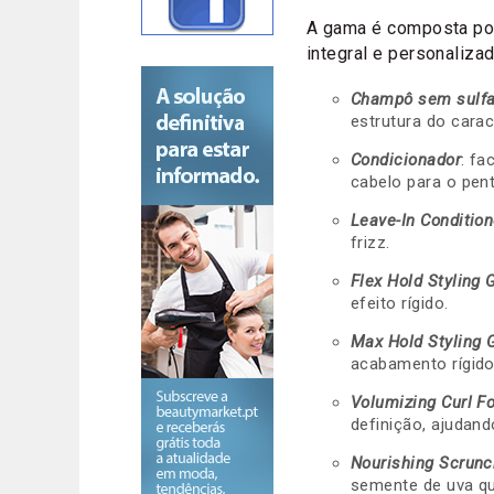
A gama é composta p
integral e personalizad
Champô sem sulfa
estrutura do carac
Condicionador
: fa
cabelo para o pen
Leave-In Condition
frizz.
Flex Hold Styling 
efeito rígido.
Max Hold Styling 
acabamento rígido
Volumizing Curl 
definição, ajudand
Nourishing Scrunc
semente de uva qu