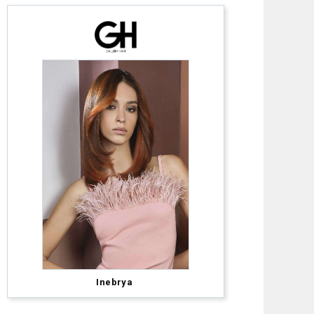
The
Inebrya
Fellowship
for