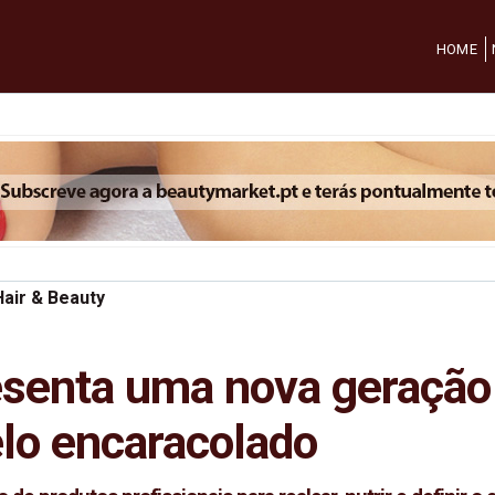
HOME
air & Beauty
resenta uma nova geração
elo encaracolado