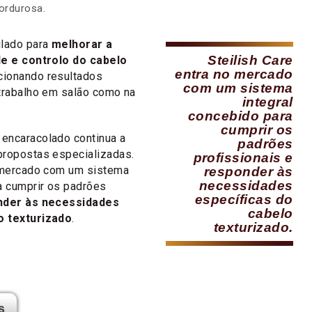
ordurosa.
ulado para
melhorar a
Steilish Care
de e controlo do cabelo
entra no mercado
rcionando resultados
com um sistema
 trabalho em salão como na
integral
concebido para
cumprir os
encaracolado continua a
padrões
propostas especializadas.
profissionais e
o mercado com um sistema
responder às
necessidades
a cumprir os padrões
específicas do
nder às necessidades
cabelo
o texturizado
.
texturizado.