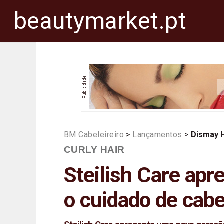
beautymarket.pt
BM Cabeleireiro
>
Lançamentos
>
Dismay H
CURLY HAIR
Steilish Care ap
o cuidado de cab