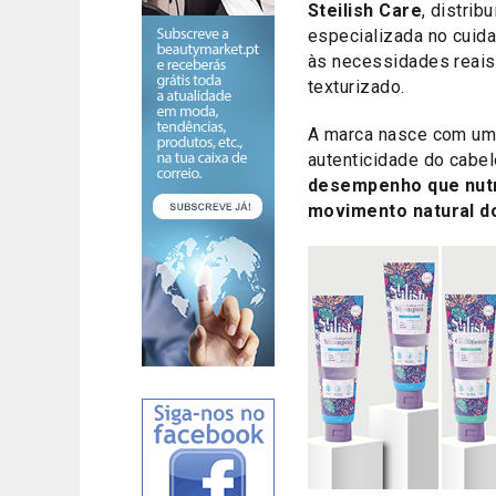
Steilish Care
, distrib
especializada no cuid
às necessidades reais 
texturizado.
A marca nasce com uma f
autenticidade do cabe
desempenho que nut
movimento natural d