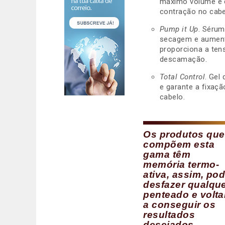
máximo volume e c
contração no cabe
Pump it Up
. Sérum
secagem e aument
proporciona a ten
descamação.
Total Control
. Gel
e garante a fixaç
cabelo.
Os produtos que
compõem esta
gama têm
memória termo-
ativa, assim, po
desfazer qualqu
penteado e volta
a conseguir os
resultados
desejados,