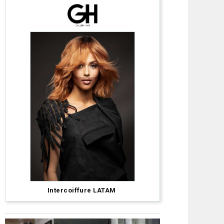
David
Intercoiffure LATAM
Barron