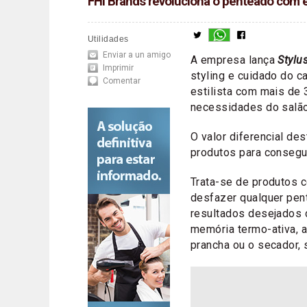
FHI Brands revoluciona o penteado com e
Utilidades
Enviar a un amigo
A empresa lança
Stylu
Imprimir
styling e cuidado do c
Comentar
estilista com mais de 
necessidades do salão
O valor diferencial de
produtos para consegui
Trata-se de produtos c
desfazer qualquer pent
resultados desejados 
memória termo-ativa, 
prancha ou o secador, 