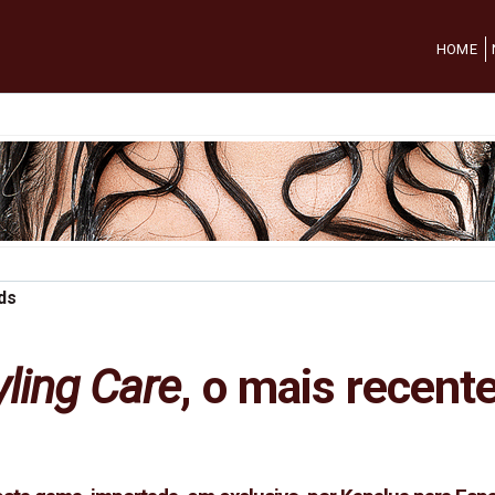
HOME
ds
yling Care
, o mais recent