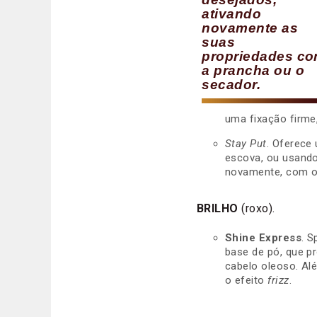
ativando
novamente as
suas
propriedades c
a prancha ou o
secador.
uma fixação firme
Stay Put
. Oferece
escova, ou usando
novamente, com o 
BRILHO
(roxo).
Shine Express
. S
base de pó, que p
cabelo oleoso. Alé
o efeito
frizz
.