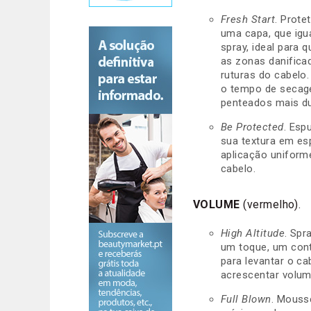
Fresh Start
. Prote
uma capa, que igu
spray, ideal para q
as zonas danificad
ruturas do cabelo.
o tempo de secage
penteados mais d
Be Protected
. Esp
sua textura em e
aplicação uniform
cabelo.
VOLUME
(vermelho).
High Altitude
. Spr
um toque, um cont
para levantar o ca
acrescentar volum
Full Blown
. Mouss