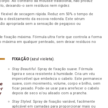
orpo. Ao contrário da mousse tradicional, não produz
lo, deixando-o sem resíduos nem rigidez.
 flexível de secagem rápida. Reduz em 50% o tempo de
a o deslizamento da escova redonda. Este sérum
são apropriada sem a sensação de pegajoso ou
 de fixação máxima. Fórmula ultra forte que controla a forma
ão máxima em qualquer penteado, sem deixar resíduos no
FIXAÇÃO
(azul violeta).
Stay Beautiful
. Spray de fixação suave. Fórmula
ligeira e seca resistente à humidade. Cria um véu
impercetível que embeleza o cabelo. Este permanece
de
suave, com movimento, volume, corpo e brilho, sem
er
ficar pesado. Pode-se usar para arrefecer o cabelo
r
depois de seco e/ou alisado com a prancha.
Stay Styled
. Spray de fixação variável, facilmente
aplicável em camadas para proporcionar mais ou