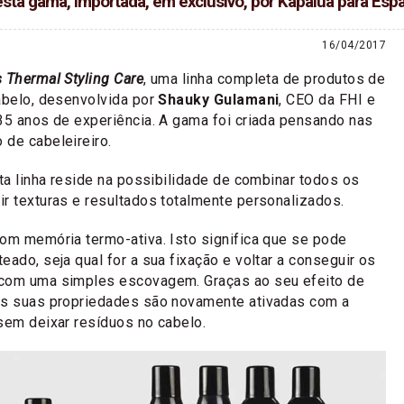
sta gama, importada, em exclusivo, por Kapalua para Esp
16/04/2017
s Thermal Styling Care
, uma linha completa de produtos de
abelo, desenvolvida por
Shauky Gulamani
, CEO da FHI e
35 anos de experiência. A gama foi criada pensando nas
 de cabeleireiro.
sta linha reside na possibilidade de combinar todos os
r texturas e resultados totalmente personalizados.
om memória termo-ativa. Isto significa que se pode
eado, seja qual for a sua fixação e voltar a conseguir os
com uma simples escovagem. Graças ao seu efeito de
as suas propriedades são novamente ativadas com a
sem deixar resíduos no cabelo.