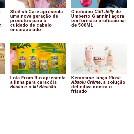
a
Steilish Care apresenta
O icónico
Curl Jelly
de
uma nova geração de
Umberto Giannini agora
produtos para o
em formato profissional
m
cuidado de cabelo
de 500ML
encaracolado
Lola From Río apresenta
Kérastase lança
Gloss
a linha para caracóis
Absolu Crème
, a solução
Bossa
e o
kit Basicão
definitiva contra o
frisado