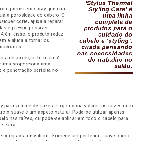
'Stylus Thermal
Styling Care' é
tor e primer em spray que cria
uma linha
ala a porosidade do cabelo. O
completa de
ualquer corte, ajuda a reparar
produtos para o
as e previne possíveis
cuidado do
 Além disso, o produto reduz
cabelo e 'styling',
m e ajuda a tornar os
criada pensando
uradouros.
nas necessidades
uma de proteção térmica. A
do trabalho no
spuma proporciona uma
salão.
e e penetração perfeita no
ay para volume de raízes. Proporciona volume às raízes com
rolo suave e um aspeto natural. Pode-se utilizar apenas
belo nas raízes, ou pode-se aplicar em todo o cabelo para
e extra.
e compacta de volume. Fornece um penteado suave com o