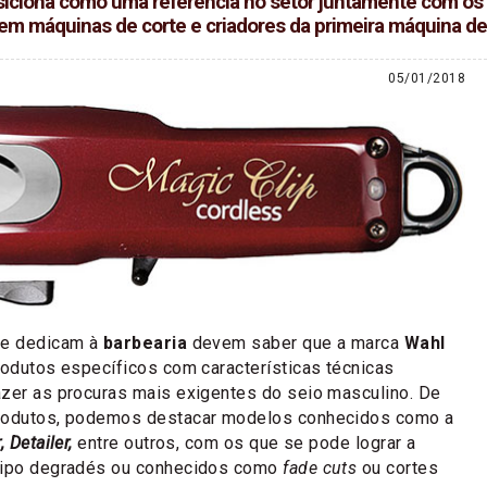
iciona como uma referência no setor juntamente com os 
m máquinas de corte e criadores da primeira máquina de 
05/01/2018
se dedicam à
barbearia
devem saber que a marca
Wahl
rodutos específicos com características técnicas
azer as procuras mais exigentes do seio masculino. De
produtos, podemos destacar modelos conhecidos como a
, Detailer,
entre outros, com os que se pode lograr a
 tipo degradés ou conhecidos como
fade cuts
ou cortes