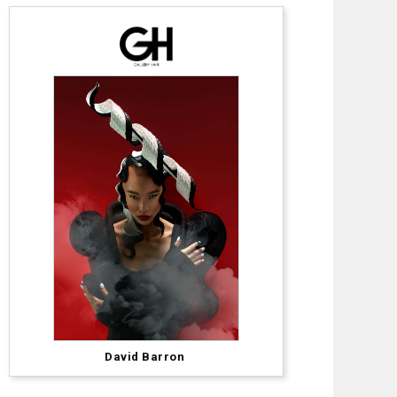
Sarah
David Barron
McCulloch