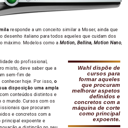
mila
responde a um conceito similar a Moser, ainda que
do desenho italiano para todos aqueles que cuidam dos
 ao máximo. Modelos como a
Motion, Bellina, Motion Nano
,
lidade do profissional,
Wahl dispõe de
iro misto, deve saber que a
cursos para
 um sem-fim de
formar aqueles
 conhecer hoje. Por isso,
o
que procuram
 sua disposição uma ampla
melhorar aspetos
com conteúdos distintos e
definidos e
o o mundo. Cursos com os
concretos com a
fissionais que procuram
máquina de corte
como principal
nidos e concretos com a
expoente.
 principal expoente e
inovação e distinção no seu