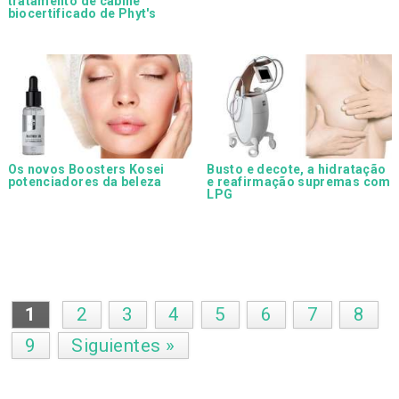
tratamento de cabine
biocertificado de Phyt's
Os novos Boosters Kosei
Busto e decote, a hidratação
potenciadores da beleza
e reafirmação supremas com
LPG
1
2
3
4
5
6
7
8
9
Siguientes »