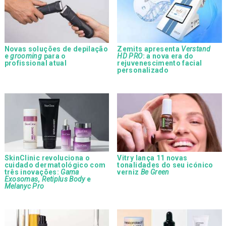
Novas soluções de depilação
Zemits apresenta
Verstand
e
grooming
para o
HD PRO
: a nova era do
profissional atual
rejuvenescimento facial
personalizado
SkinClinic revoluciona o
Vitry lança 11 novas
cuidado dermatológico com
tonalidades do seu icónico
três inovações:
Gama
verniz
Be Green
Exosomas
,
Retiplus Body
e
Melanyc Pro