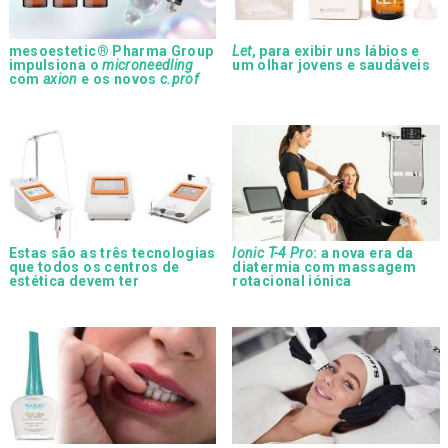
mesoestetic® Pharma Group
Let
, para exibir uns lábios e
impulsiona o
microneedling
um olhar jovens e saudáveis
com
axion
e os novos
c.prof
Estas são as três tecnologias
Ionic T-4 Pro
: a nova era da
que todos os centros de
diatermia com massagem
estética devem ter
rotacional iónica