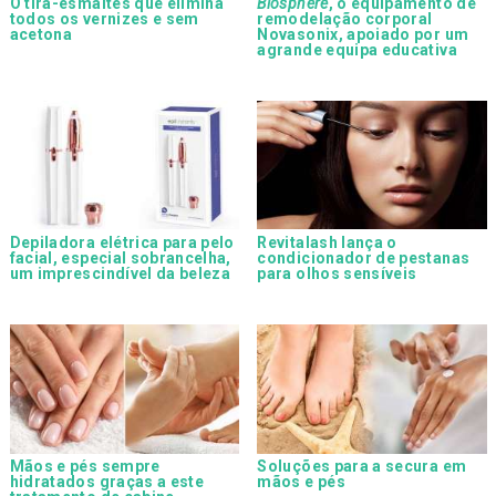
O tira-esmaltes que elimina
Biosphere
, o equipamento de
todos os vernizes e sem
remodelação corporal
acetona
Novasonix, apoiado por um
agrande equipa educativa
Depiladora elétrica para pelo
Revitalash lança o
facial, especial sobrancelha,
condicionador de pestanas
um imprescindível da beleza
para olhos sensíveis
Mãos e pés sempre
Soluções para a secura em
hidratados graças a este
mãos e pés