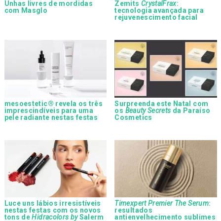
Unhas livres de mordidas
Zemits
CrystalFrax
:
com Masglo
tecnologia avançada para
rejuvenescimento facial
mesoestetic® revela os três
Surpreenda este Natal com
imprescindíveis para uma
os
Beauty Secrets
da Paraíso
pele radiante nestas festas
Cosmetics
Luce uns lábios irresistíveis
Timexpert Premier The Serum
:
nestas festas com os novos
resultados
tons de
Hidracolors by
Salerm
antienvelhecimento sublimes