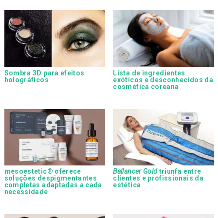
Sombra 3D para efeitos
Lista de ingredientes
holográficos
exóticos e desconhecidos da
cosmética coreana
mesoestetic® oferece
Ballancer Gold
triunfa entre
soluções despigmentantes
clientes e profissionais da
completas adaptadas a cada
estética
necessidade