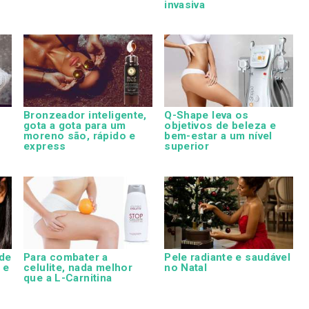
invasiva
Bronzeador inteligente,
Q-Shape leva os
gota a gota para um
objetivos de beleza e
moreno são, rápido e
bem-estar a um nível
express
superior
de
Para combater a
Pele radiante e saudável
 e
celulite, nada melhor
no Natal
que a L-Carnitina