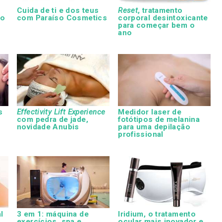
Cuida de ti e dos teus
Reset
, tratamento
ão
com Paraíso Cosmetics
corporal desintoxicante
para começar bem o
ano
s
Effectivity Lift Experience
Medidor laser de
com pedra de jade,
fotótipos de melanina
novidade Anubis
para uma depilação
profissional
l
3 em 1: máquina de
Iridium, o tratamento
exercícios, spa e
ocular mais inovador e