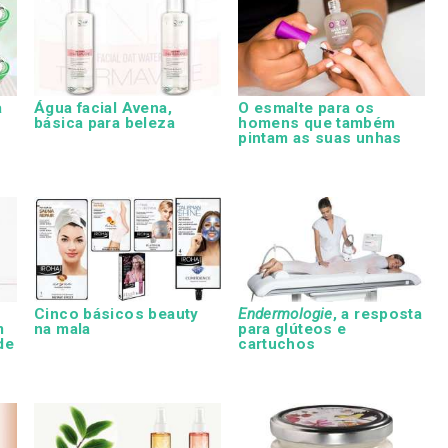
a
Água facial Avena,
O esmalte para os
básica para beleza
homens que também
pintam as suas unhas
Cinco básicos beauty
Endermologie
, a resposta
m
na mala
para glúteos e
de
cartuchos