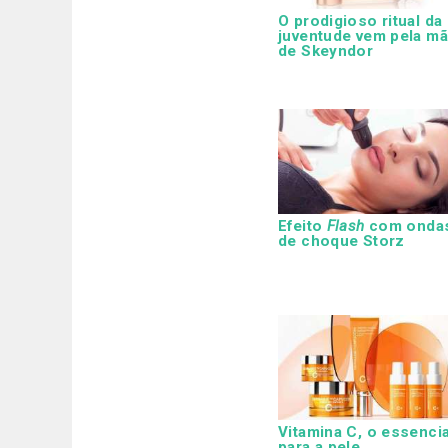
O prodigioso ritual da
juventude vem pela m
de Skeyndor
Efeito
Flash
com onda
de choque Storz
Vitamina C, o essencia
para a pele