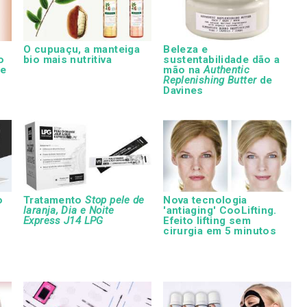
O cupuaçu, a manteiga
Beleza e
o
bio mais nutritiva
sustentabilidade dão a
le
mão na
Authentic
Replenishing Butter
de
Davines
o
Tratamento
Stop pele de
Nova tecnologia
laranja, Dia e Noite
'antiaging' CooLifting.
Express J14 LPG
Efeito lifting sem
cirurgia em 5 minutos