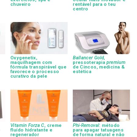
chuveiro
rentável para o teu
centro
Oxygenetix,
Ballancer Gold
,
maquilhagem com
pressoterapia
premium
fórmula transpirável que
de Cincos, medicina &
favorece o processo
estética
curativo da pele
Vitamin Forza C
, creme
Phi-Removal
: método
o
fluído hidratante e
para apagar tatuagens
regenerador
de forma natural e não