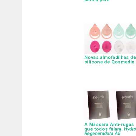
Novas almofadilhas de
silicone de Qosmedix
A Máscara Anti-rugas
que todos falam,
Hydr
Regeneradora A5