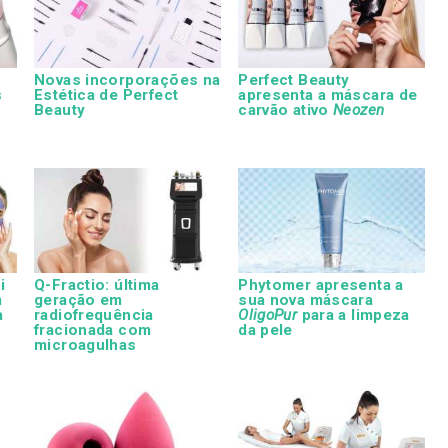
Novas incorporações na
Perfect Beauty
s
Estética de Perfect
apresenta a máscara de
Beauty
carvão ativo
Neozen
i
Q-Fractio: última
Phytomer apresenta a
m
geração em
sua nova máscara
a
radiofrequência
OligoPur
para a limpeza
fracionada com
da pele
microagulhas