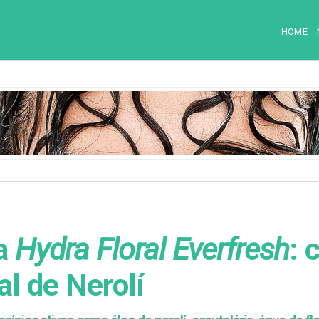
HOME
ta
Hydra Floral Everfresh
: 
l de Nerolí