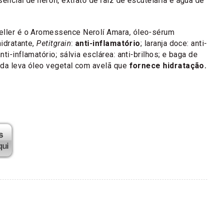
encial de nerolí, extrato de raiz de escutelária e água de
eller é o Aromessence Nerolí Amara, óleo-sérum
hidratante,
Petitgrain
:
anti-inflamatório
; laranja doce: anti-
nti-inflamatório; sálvia esclárea: anti-brilhos; e baga de
inda leva óleo vegetal com avelã que
fornece hidratação.