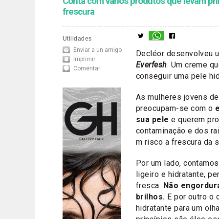
Conta com vários produtos que levam princ
frescura
Utilidades
Enviar a un amigo
Decléor desenvolveu u
Imprimir
Everfesh
. Um creme qu
Comentar
conseguir uma pele hid
As mulheres jovens de
preocupam-se com o
sua pele
e querem pro
contaminação e dos ra
m risco a frescura da s
Por um lado, contamo
ligeiro e hidratante, p
fresca.
Não engordura
brilhos.
E por outro o 
hidratante para um olh