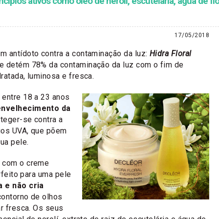
ípios ativos como óleo de nerolí, escutelária, água de fl
17/05/2018
m antídoto contra a contaminação da luz:
Hidra Floral
e detém 78% da contaminação da luz com o fim de
ratada, luminosa e fresca.
 entre 18 a 23 anos
envelhecimento da
teger-se contra a
ios UVA, que põem
ua pele.
s com o creme
erfeito para uma pele
 e não cria
contorno de olhos
ar fresca. Os seus