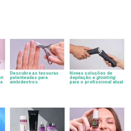
Descubra as tesouras
Novas soluções de
an
patenteadas para
depilação e
grooming
va
ambidestros
para o profissional atual