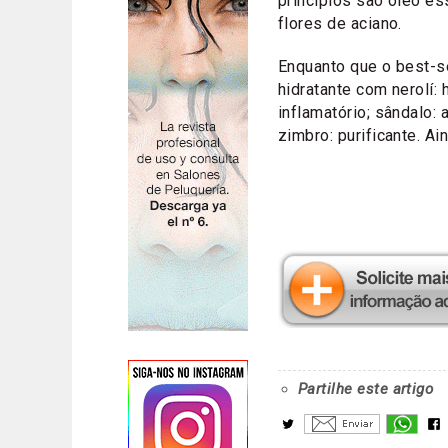
princípios são óleo ess
flores de aciano.
Enquanto que o best-s
hidratante com nerolí: 
inflamatório; sândalo: a
zimbro: purificante. A
Partilhe este artigo