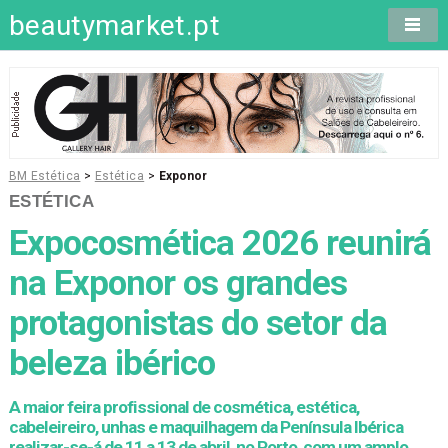
beautymarket.pt
BM Estética
>
Estética
>
Exponor
ESTÉTICA
Expocosmética 2026 reunirá
na Exponor os grandes
protagonistas do setor da
beleza ibérico
A maior feira profissional de cosmética, estética,
cabeleireiro, unhas e maquilhagem da Península Ibérica
realizar-se-á de 11 a 13 de abril, no Porto, com um amplo