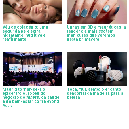
Véu de colagénio: uma
Unhas em 3D e magnéticas: a
segunda pele extra-
tendência mais
cool
em
hidratante, nutritiva e
manicures que veremos
reafirmante
nesta primavera
Madrid tornar-se-á o
Toca, flui, sente: o encanto
epicentro europeu do
sensorial da madeira para a
negócio do
fitness
, da saúde
beleza
e do bem-estar com Beyond
Activ