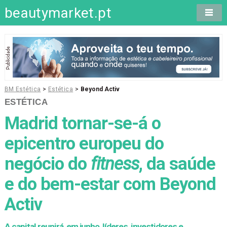
beautymarket.pt
BM Estética
>
Estética
>
Beyond Activ
ESTÉTICA
Madrid tornar-se-á o
epicentro europeu do
negócio do
fitness
, da saúde
e do bem-estar com Beyond
Activ
A capital reunirá, em junho, líderes, investidores e