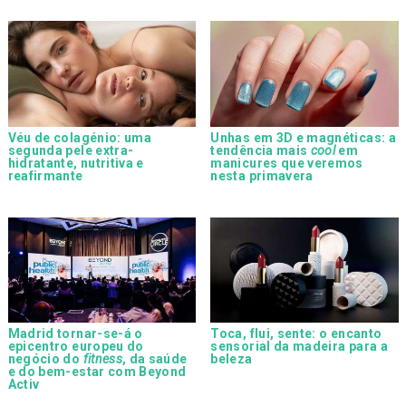
Véu de colagénio: uma
Unhas em 3D e magnéticas: a
segunda pele extra-
tendência mais
cool
em
hidratante, nutritiva e
manicures que veremos
reafirmante
nesta primavera
Madrid tornar-se-á o
Toca, flui, sente: o encanto
epicentro europeu do
sensorial da madeira para a
negócio do
fitness
, da saúde
beleza
e do bem-estar com Beyond
Activ