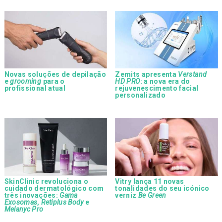
Novas soluções de depilação
Zemits apresenta
Verstand
e
grooming
para o
HD PRO
: a nova era do
profissional atual
rejuvenescimento facial
personalizado
SkinClinic revoluciona o
Vitry lança 11 novas
cuidado dermatológico com
tonalidades do seu icónico
três inovações:
Gama
verniz
Be Green
Exosomas
,
Retiplus Body
e
Melanyc Pro