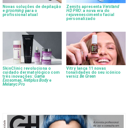
Novas soluções de depilação
Zemits apresenta
Verstand
e
grooming
para o
HD PRO
: a nova era do
profissional atual
rejuvenescimento facial
personalizado
SkinClinic revoluciona o
Vitry lança 11 novas
cuidado dermatológico com
tonalidades do seu icónico
três inovações:
Gama
verniz
Be Green
Exosomas
,
Retiplus Body
e
Melanyc Pro