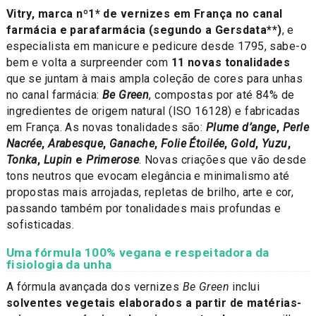
Vitry, marca nº1* de vernizes em França no canal
farmácia e parafarmácia (segundo a Gersdata**)
, e
especialista em manicure e pedicure desde 1795, sabe-o
bem e volta a surpreender com
11 novas tonalidades
que se juntam à mais ampla coleção de cores para unhas
no canal farmácia:
Be Green
, compostas por até 84% de
ingredientes de origem natural (ISO 16128) e fabricadas
em França. As novas tonalidades são:
Plume d’ange
,
Perle
Nacrée
,
Arabesque
,
Ganache
,
Folie Étoilée
,
Gold
,
Yuzu
,
Tonka
,
Lupin
e
Primerose
. Novas criações que vão desde
tons neutros que evocam elegância e minimalismo até
propostas mais arrojadas, repletas de brilho, arte e cor,
passando também por tonalidades mais profundas e
sofisticadas.
Uma fórmula 100% vegana e respeitadora da
fisiologia da unha
A fórmula avançada dos vernizes
Be Green
inclui
solventes vegetais elaborados a partir de matérias-