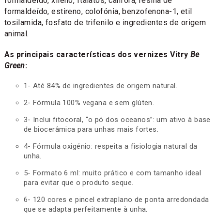
formaldeído, xileno, ftalatos, cânfora, resina de
formaldeído, estireno, colofónia, benzofenona-1, etil
tosilamida, fosfato de trifenilo e ingredientes de origem
animal.
As principais características dos vernizes Vitry
Be
Green
:
1- Até 84% de ingredientes de origem natural.
2- Fórmula 100% vegana e sem glúten.
3- Inclui fitocoral, “o pó dos oceanos”: um ativo à base
de biocerâmica para unhas mais fortes.
4- Fórmula oxigénio: respeita a fisiologia natural da
unha.
5- Formato 6 ml: muito prático e com tamanho ideal
para evitar que o produto seque.
6- 120 cores e pincel extraplano de ponta arredondada
que se adapta perfeitamente à unha.