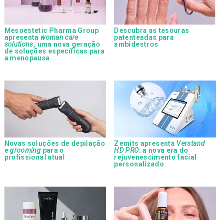
Mesoestetic Pharma Group
Descubra as tesouras
apresenta
woman care
patenteadas para
solutions
, uma nova geração
ambidestros
de soluções específicas para
a menopausa
Novas soluções de depilação
Zemits apresenta
Verstand
e
grooming
para o
HD PRO
: a nova era do
profissional atual
rejuvenescimento facial
personalizado